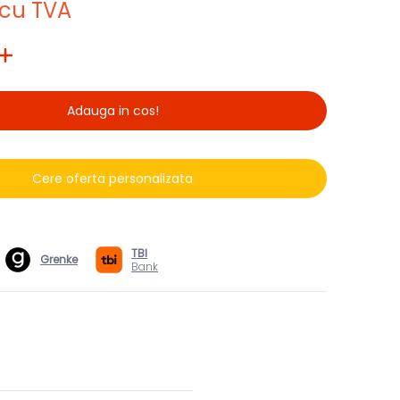
cu TVA
Adauga in cos!
Cere oferta personalizata
TBI
Grenke
Bank