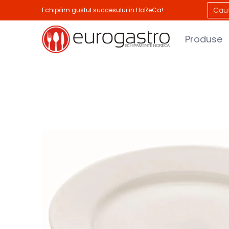
Produse
Branduri
Idei de afaceri
P
Cauta.
Echipăm gustul succesului in HoReCa!
Sari la Continutul Principal
Produse
Sari la Continutul Principal