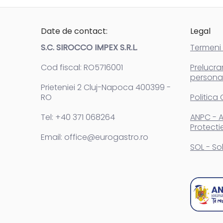
Date de contact:
Legal
S.C. SIROCCO IMPEX S.R.L.
Termeni s
Cod fiscal: RO5716001
Prelucra
persona
Prieteniei 2 Cluj-Napoca 400399 -
RO
Politica
Tel: +40 371 068264
ANPC - A
Protecti
Email: office@eurogastro.ro
SOL - Sol