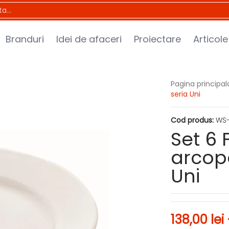
roiectare
Articole utile
Contact
..
Branduri
Idei de afaceri
Proiectare
Articole
Pagina principal
seria Uni
Cod produs:
WS
Set 6 
arcop
Uni
138,00 lei