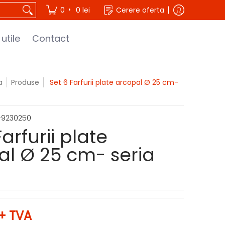
•
0
0 lei
Cerere oferta
 utile
Contact
a
Produse
Set 6 Farfurii plate arcopal Ø 25 cm-
-9230250
Farfurii plate
al Ø 25 cm- seria
+ TVA