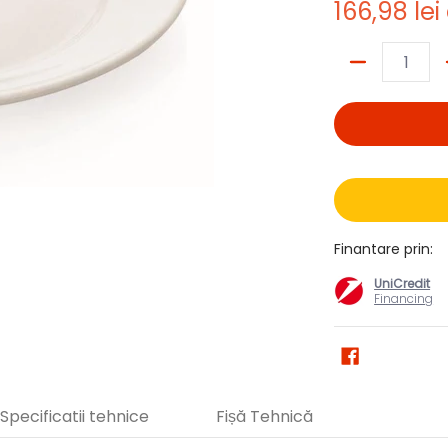
166,98 lei
Cantitate
Finantare prin:
UniCredit
Financing
Specificatii tehnice
Fișă Tehnică