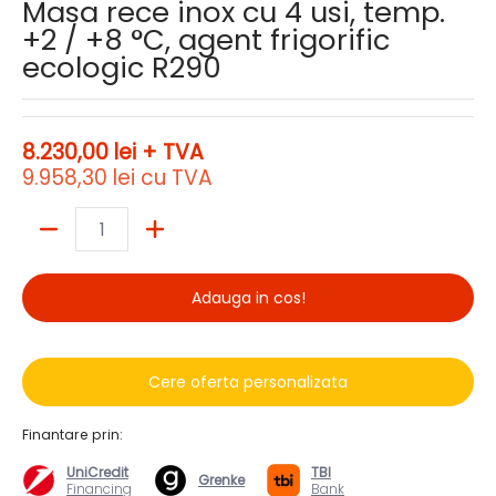
Masa rece inox cu 4 usi, temp.
+2 / +8 °C, agent frigorific
ecologic R290
8.230,00 lei
+ TVA
9.958,30 lei
cu TVA
Cantitate
Adauga in cos!
Cere oferta personalizata
Finantare prin:
UniCredit
TBI
Grenke
Financing
Bank