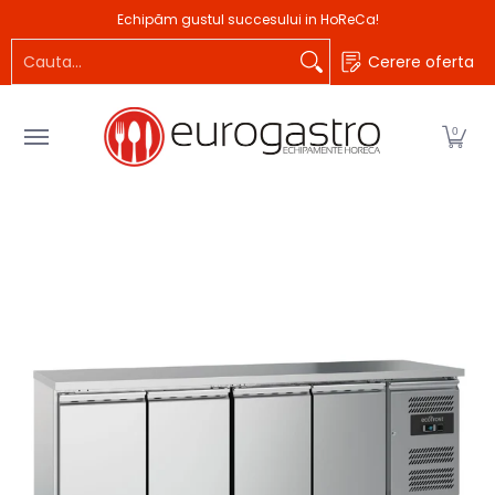
Produse
Branduri
Idei de afaceri
Proiecta
Echipăm gustul succesului in HoReCa!
Sari la Continutul Principal
Cauta...
Cerere oferta
0
Sari la Continutul Principal