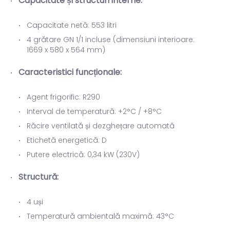
Capacitate și structuri interne:
Capacitate netă: 553 litri
4 grătare GN 1/1 incluse (dimensiuni interioare:
1669 x 580 x 564 mm)
Caracteristici funcționale:
Agent frigorific: R290
Interval de temperatură: +2°C / +8°C
Răcire ventilată și dezghețare automată
Etichetă energetică: D
Putere electrică: 0,34 kW (230V)
Structură:
4 uși
Temperatură ambientală maximă: 43°C