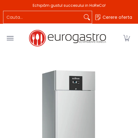
Produse
Branduri
Idei de afaceri
Proiecta
Echipăm gustul succesului in HoReCa!
Sari la Continutul Principal
Cauta...
Cerere oferta
0
Sari la Continutul Principal