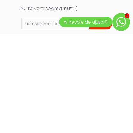
Nu te vom spama inutil :)
1
Email
Ai nevoie de ajutor?
OK