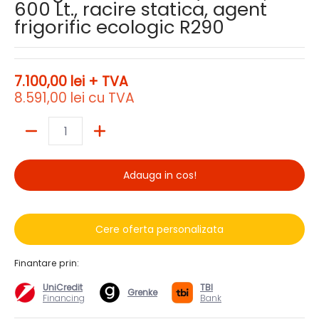
600 Lt., racire statica, agent
frigorific ecologic R290
7.100,00 lei
+ TVA
8.591,00 lei
cu TVA
Cantitate
Adauga in cos!
Cere oferta personalizata
Finantare prin:
UniCredit
TBI
Grenke
Financing
Bank